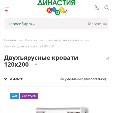
Новосибирск
Магазины
—
—
—
Главная
Каталог
Двухъярусные кровати
Двухъярусные кровати 120х200
Двухъярусные кровати
120х200
24
По умолчанию (возрастание)
ФИЛЬТР
Хит
Советуем