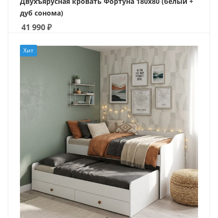
Двухъярусная кровать Фортуна 180х80 (белый +
дуб сонома)
41 990
₽
Хит