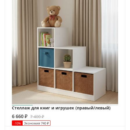
Стеллаж для книг и игрушек (правый/левый)
6 660
₽
7 400
₽
-
10
%
Экономия
740
₽