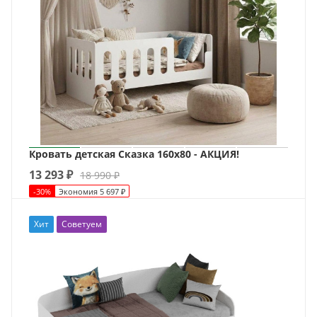
Кровать детская Сказка 160х80 - АКЦИЯ!
13 293
₽
18 990
₽
-
30
%
Экономия
5 697
₽
Хит
Советуем