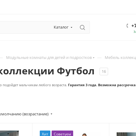
+
Каталог
З
—
—
Модульные комнаты для детей и подростков
Мебель коллекц
коллекции Футбол
16
о подойдет мальчикам любого возраста.
Гарантия 3 года. Возможна рассрочка
умолчанию (возрастание)
Хит
Советуем