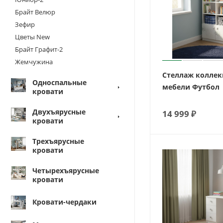
Брайт Велюр
Зефир
Цветы New
Брайт Графит-2
Жемчужина
Стеллаж колле
Односпальные
мебели Футбол
кровати
Двухъярусные
14 999
₽
кровати
Трехъярусные
кровати
Четырехъярусные
кровати
Кровати-чердаки