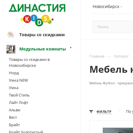
Новосибирск
Товары со скидками
Модульные комнаты
—
Главная
Каталог
Товары со скидками в
Новосибирске
Мебель 
Норд
Умка NEW
Мебель Футбол
- прекрасн
Умка
Твой Стиль
Лайт Лофт
Альви
По 
ФИЛЬТР
Вест
Брайт
Брайт Золотистый