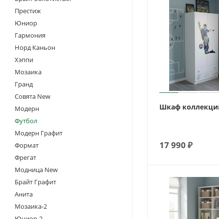
Престиж
Юниор
Гармония
Норд Каньон
Хэппи
Мозаика
Гранд
Совята New
Шкаф коллекци
Модерн
Футбол
Модерн Графит
17 990
₽
Формат
Фрегат
Модница New
Брайт Графит
Анита
Мозаика-2
Юниор-2