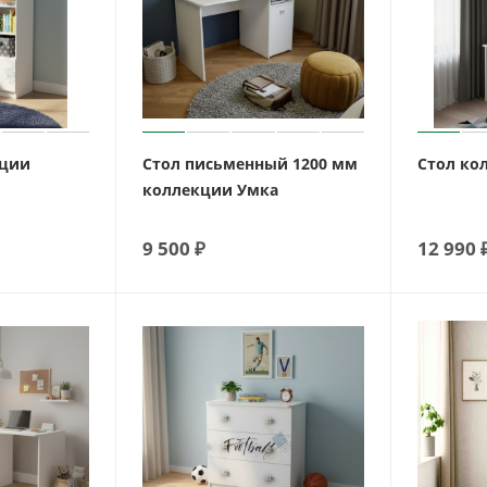
кции
Стол письменный 1200 мм
Стол ко
коллекции Умка
9 500
₽
12 990