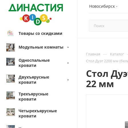
Новосибирск
Товары со скидками
Модульные комнаты
—
Главная
Каталог
Односпальные
Стол Дуэт 2200 мм (бе
кровати
Стол Дуэ
Двухъярусные
22 мм
кровати
Трехъярусные
кровати
Четырехъярусные
кровати