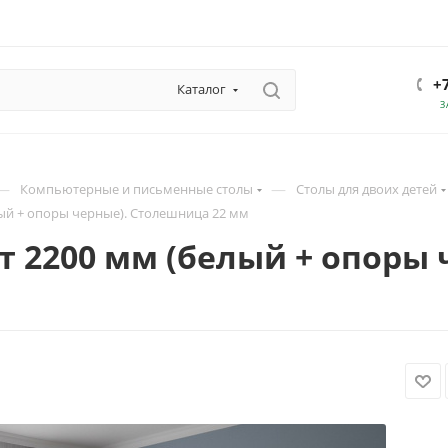
+
Каталог
З
—
—
Компьютерные и письменные столы
Столы для двоих детей
лый + опоры черные). Столешница 22 мм
т 2200 мм (белый + опоры