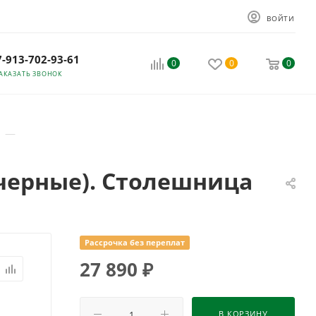
ВОЙТИ
7-913-702-93-61
0
0
0
АКАЗАТЬ ЗВОНОК
—
 черные). Столешница
Рассрочка без переплат
27 890
₽
В КОРЗИНУ