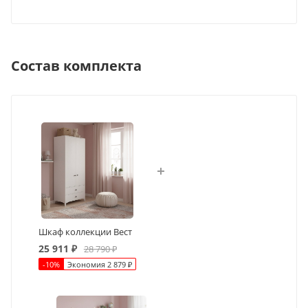
Состав комплекта
Шкаф коллекции Вест
25 911
₽
28 790
₽
-
10
%
Экономия
2 879
₽