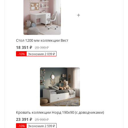
Стол 1200 мм коллекции Вест
18 351
₽
20 390
₽
-
10
%
Экономия
2 039
₽
Кровать коллекции Норд 190х90 (с доводчиками)
23 391
₽
25 990
₽
-
10
%
Экономия
2 599
₽